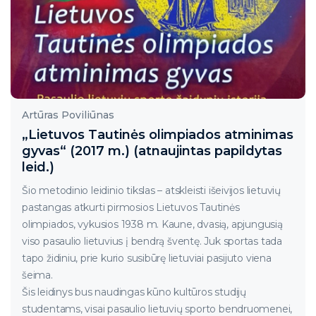
Artūras Poviliūnas
„Lietuvos Tautinės olimpiados atminimas
gyvas“ (2017 m.) (atnaujintas papildytas
leid.)
Šio metodinio leidinio tikslas – atskleisti išeivijos lietuvių
pastangas atkurti pirmosios Lietuvos Tautinės
olimpiados, vykusios 1938 m. Kaune, dvasią, apjungusią
viso pasaulio lietuvius į bendrą šventę. Juk sportas tada
tapo židiniu, prie kurio susibūrę lietuviai pasijuto viena
šeima.
Šis leidinys bus naudingas kūno kultūros studijų
studentams, visai pasaulio lietuvių sporto bendruomenei,