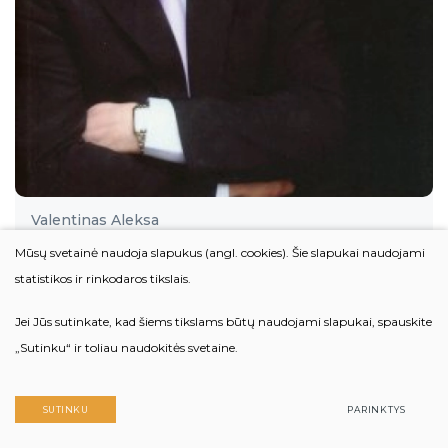
Valentinas Aleksa
„Artūras Poviliūnas – Pasaulio lietuvių
Mūsų svetainė naudoja slapukus (angl. cookies). Šie slapukai naudojami
sporto ambasadorius“ (2016 m.)
statistikos ir rinkodaros tikslais.
Jei Jūs sutinkate, kad šiems tikslams būtų naudojami slapukai, spauskite
„Sutinku“ ir toliau naudokitės svetaine.
SUTINKU
PARINKTYS