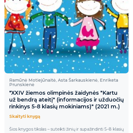
Ramūnė Motiejūnaitė, Asta Šarkauskienė, Enriketa
Prunskienė
"XXIV žiemos olimpinės žaidynės "Kartu
už bendrą ateitį" (informacijos ir užduočių
rinkinys 5-8 klasių mokiniams)" (2021 m.)
Skaityti knygą
Šios knygos tikslas – suteikti žinių ir supažindinti 5−8 klasių