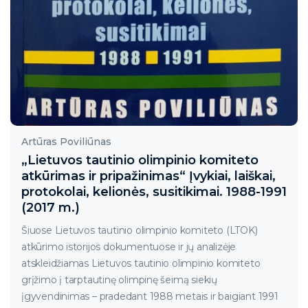
Artūras Poviliūnas
„Lietuvos tautinio olimpinio komiteto
atkūrimas ir pripažinimas“ Įvykiai, laiškai,
protokolai, kelionės, susitikimai. 1988-1991
(2017 m.)
Šiuose Lietuvos tautinio olimpinio komiteto (LTOK)
atkūrimo istorijos dokumentuose ir jų analizėje
atskleidžiamas Lietuvos tautinio olimpinio komiteto
grįžimo į tarptautinę olimpinę šeimą siekių
įgyvendinimas – pradedant 1988 metais ir baigiant 1991