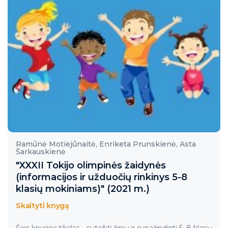
Ramūnė Motiejūnaitė, Enriketa Prunskienė, Asta
Šarkauskienė
"XXXII Tokijo olimpinės žaidynės
(informacijos ir užduočių rinkinys 5-8
klasių mokiniams)" (2021 m.)
Skaityti knygą
Šios knygos tikslas – suteikti žinių ir supažindinti 5−8 klasių