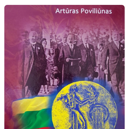
sportininkai, treneriai, organizatoriai. Aptariant olimpinių
žaidynių dalyvius, vertinant sportinius rezultatus,
išryškintos asmenybės.
Gausiai iliustruotoje knygoje pateiktos įsimintinos datos,
gyvenimo fragmentai, įvykiai, darbai ir jų traktavimas.
Pateikti įvykių komentarai, mokslinė interpretacija.
Ši knyga skirta studentams, sportininkams, treneriams,
mokytojams, mokslininkams ir visiems besidomintiems
sportu, lengvąja atletika.