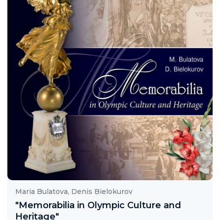
Žurnalas „Sporto mokslas“
Direktoratas
Nacionalinis kūrybinis konkursas „Olimpinės
vertybės mano gyvenime“
Veikla
Asmens duomenų tvarkymo LOA tvarka
Parama
Galerija
Maria Bulatova, Denis Bielokurov
"Memorabilia in Olympic Culture and
Heritage"