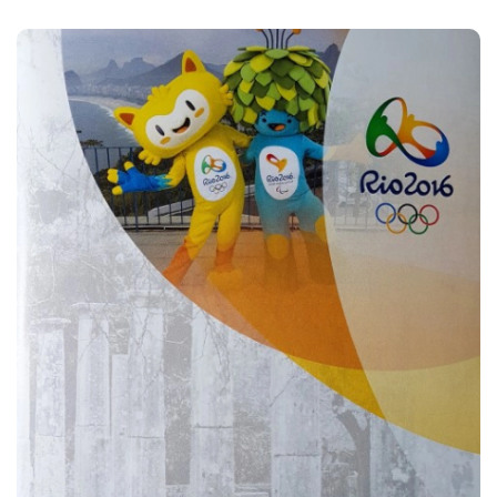
Knygoje treneriai, jaunieji mokslininkai, studentai,
magistrantai, doktorantai, sporto vadybininkai,
organizuojantys sportininkų rengimą olimpinėms
žaidynėms, suras olimpinio sporto istorijos faktų, praeities
interpretavimo detalių ir naujų įžvalgų