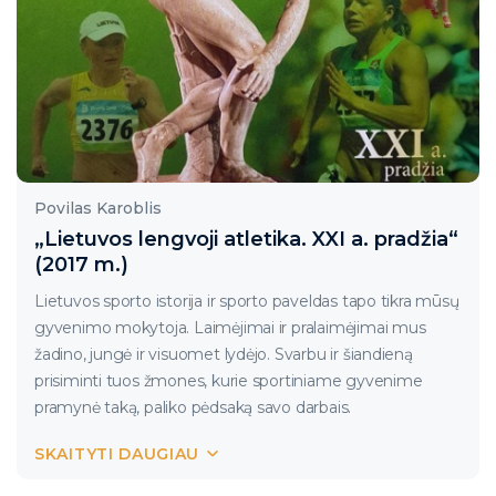
Povilas Karoblis
„Lietuvos lengvoji atletika. XXI a. pradžia“
(2017 m.)
Lietuvos sporto istorija ir sporto paveldas tapo tikra mūsų
gyvenimo mokytoja. Laimėjimai ir pralaimėjimai mus
žadino, jungė ir visuomet lydėjo. Svarbu ir šiandieną
prisiminti tuos žmones, kurie sportiniame gyvenime
pramynė taką, paliko pėdsaką savo darbais.
Knygoje „Lietuvos lengvoji atletika. XXI a. pradžia“,
SKAITYTI DAUGIAU
apimančioje keturis olimpinius ciklus (2001-2004 m.,
2005-2008 m., 2009-2012 m. ir 2013-2016 m.), minimi