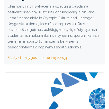
Ukrainos olimpinė akademija džiaugiasi galėdama
paskelbti spalvotą, iliustruotą enciklopedinį leidinį anglų
kalba "Memorabilia in Olympic Culture and Heritage".
Knyga skirta tiems, kam rūpi olimpinės kultūros ir
paveldo išsaugojimas, aukštųjų mokyklų dėstytojams ir
studentams, mokslininkams ir tyrėjams, sportininkams ir
treneriams, sporto žurnalistams bei visiems
besidomintiems olimpinėmis sporto šakomis.
Skaitykite knygos elektroninę versiją.