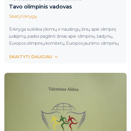
Tavo olimpinis vadovas
Skaityti knygą
Ši knyga suteikia įdomių ir naudingų žinių apie olimpinį
judėjimą, padės pagilinti žinias apie olimpinių žaidynių,
Europos olimpinių komitetų, Europos jaunimo olimpinių
festivalių, jaunimo olimpinių žaidynių istoriją.
SKAITYTI DAUGIAU