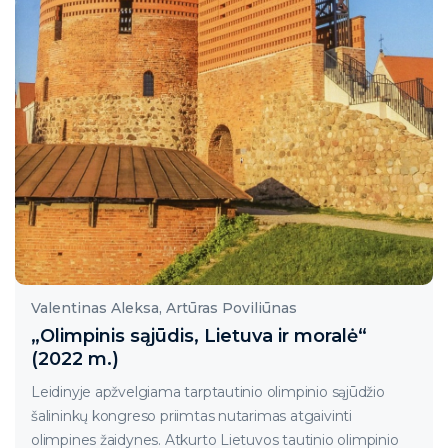
Valentinas Aleksa, Artūras Poviliūnas
„Olimpinis sąjūdis, Lietuva ir moralė“
(2022 m.)
Leidinyje apžvelgiama tarptautinio olimpinio sąjūdžio
šalininkų kongreso priimtas nutarimas atgaivinti
olimpines žaidynes. Atkurto Lietuvos tautinio olimpinio