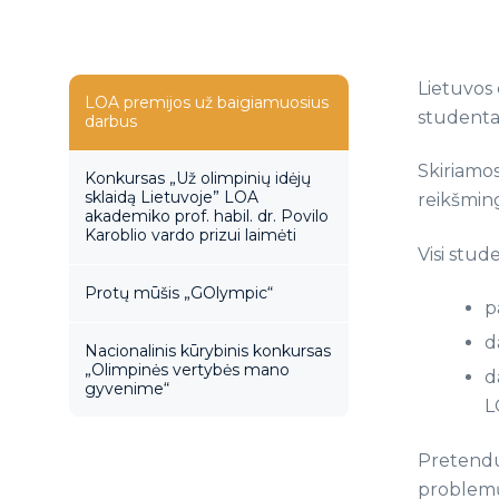
Lietuvos
LOA premijos už baigiamuosius
studenta
darbus
Skiriamos
Konkursas „Už olimpinių idėjų
sklaidą Lietuvoje” LOA
reikšmin
akademiko prof. habil. dr. Povilo
Karoblio vardo prizui laimėti
Visi stud
Protų mūšis „GOlympic“
p
d
Nacionalinis kūrybinis konkursas
„Olimpinės vertybės mano
d
gyvenime“
L
Pretenduo
problemų