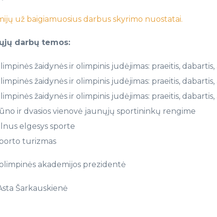
ijų už baigiamuosius darbus skyrimo nuostatai.
ųjų darbų temos:
limpinės žaidynės ir olimpinis judėjimas: praeitis, dabartis, at
limpinės žaidynės ir olimpinis judėjimas: praeitis, dabartis, a
limpinės žaidynės ir olimpinis judėjimas: praeitis, dabartis,
ūno ir dvasios vienovė jaunųjų sportininkų rengime
ilnus elgesys sporte
porto turizmas
 olimpinės akademijos prezidentė
 Asta Šarkauskienė