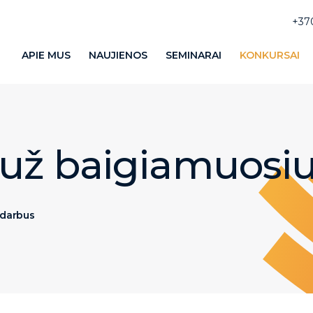
+37
APIE MUS
NAUJIENOS
SEMINARAI
KONKURSAI
 už baigiamuosi
 darbus