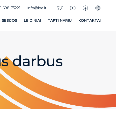
0 698 75221
info@loa.lt
Selec
SESIJOS
LEIDINIAI
TAPTI NARIU
KONTAKTAI
us darbus