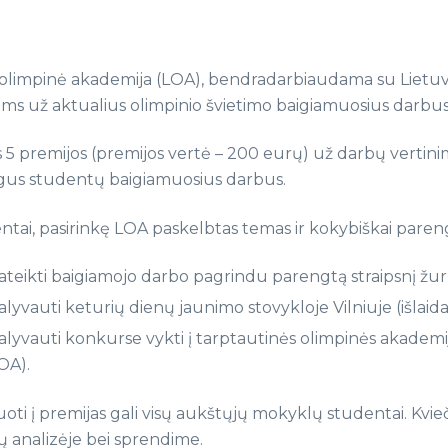
 olimpinė akademija (LOA), bendradarbiaudama su Lietuvo
ms už aktualius olimpinio švietimo baigiamuosius darbus
 5 premijos (premijos vertė – 200 eurų) už darbų vertinim
gus studentų baigiamuosius darbus.
entai, pasirinkę LOA paskelbtas temas ir kokybiškai paren
ateikti baigiamojo darbo pagrindu parengtą straipsnį žu
alyvauti keturių dienų jaunimo stovykloje Vilniuje (išlai
alyvauti konkurse vykti į tarptautinės olimpinės akademijo
OA).
ti į premijas gali visų aukštųjų mokyklų studentai. Kvieč
 analizėje bei sprendime.