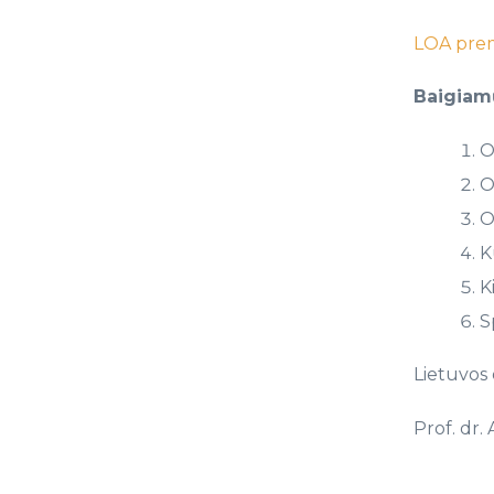
LOA prem
Baigiam
O
O
O
K
K
S
Lietuvos
Prof. dr.