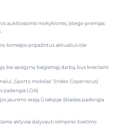
s aukštosiomis mokyklomis, įsteigė premijas
.
o komisijos pripažintus aktualius ir/ar
gę bei apsigynę baigiamąjį darbą, bus kviečiami:
rnalui „Sporto mokslas“ (Index Copernicus)
das padengia LOA)
s jaunimo sesiją Graikijoje (išlaidas padengia
iame aktyviai dalyvauti olimpinio švietimo