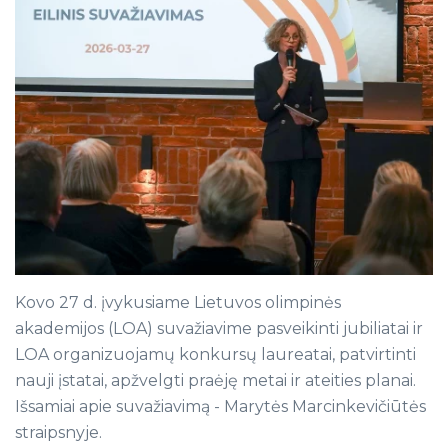
Žurnalas „Sporto mokslas“
Direktoratas
Nacionalinis kūrybinis konkursas „Olimpinės
vertybės mano gyvenime“
Veikla
Asmens duomenų tvarkymo LOA tvarka
Parama
Galerija
Kovo 27 d. įvykusiame Lietuvos olimpinės
akademijos (LOA) suvažiavime pasveikinti jubiliatai ir
LOA organizuojamų konkursų laureatai, patvirtinti
nauji įstatai, apžvelgti praėję metai ir ateities planai.
Išsamiai apie suvažiavimą - Marytės Marcinkevičiūtės
straipsnyje.