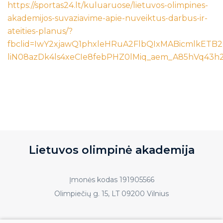
https://sportas24.lt/kuluaruose/lietuvos-olimpines-
akademijos-suvaziavime-apie-nuveiktus-darbus-ir-
ateities-planus/?
fbclid=IwY2xjawQ1phxleHRuA2FlbQIxMABicmlkE
liN08azDk4ls4xeCIe8febPHZ0lMiq_aem_A85hVq43h2
Lietuvos olimpinė akademija
Įmonės kodas 191905566
Olimpiečių g. 15, LT 09200 Vilnius
Tel.:
+370 698 75221