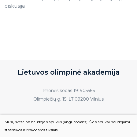
diskusija
Lietuvos olimpinė akademija
Įmonės kodas 191905566
Olimpiečių g. 15, LT 09200 Vilnius
Tel.:
+370 698 75221
Mūsų svetainė naudoja slapukus (angl. cookies). Šie slapukai naudojami
El. paštas:
info@loa.lt
statistikos ir rinkodaros tikslais.